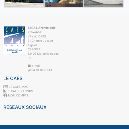
SeRAS Archéologie
Provence
Villa du CAES
31 Chemin Joseph
Aiguier
CS70071
13402 Marseille cédex
09
e-mail
04.91.16.40.44.
LE CAES
LE CAES MAG
LE CAES DU CNRS
MON COMPTE
RÉSEAUX SOCIAUX