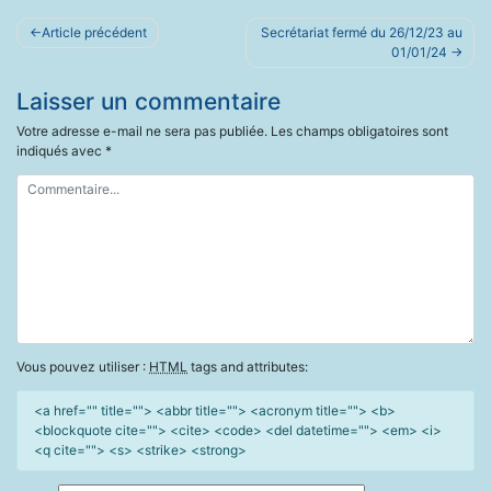
Navigation
Article précédent
Secrétariat fermé du 26/12/23 au
de
01/01/24
l’article
Laisser un commentaire
Votre adresse e-mail ne sera pas publiée.
Les champs obligatoires sont
indiqués avec
*
Vous pouvez utiliser :
HTML
tags and attributes:
<a href="" title=""> <abbr title=""> <acronym title=""> <b>
<blockquote cite=""> <cite> <code> <del datetime=""> <em> <i>
<q cite=""> <s> <strike> <strong>