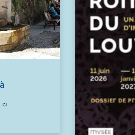
 à
 ICI