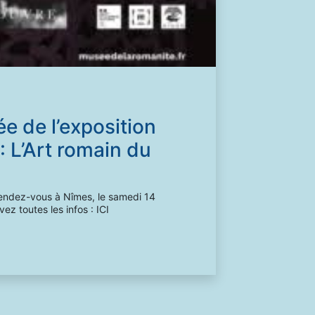
Pau
28
en sav
ée de l’exposition
: L’Art romain du
endez-vous à Nîmes, le samedi 14
z toutes les infos : ICI