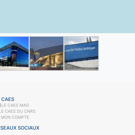
 CAES
LE CAES MAG
LE CAES DU CNRS
MON COMPTE
ÉSEAUX SOCIAUX