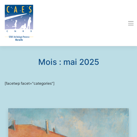
Skip
to
content
Mois :
mai 2025
[facetwp facet="categories"]