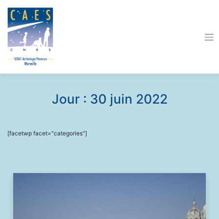
Skip
to
content
Jour :
30 juin 2022
[facetwp facet="categories"]