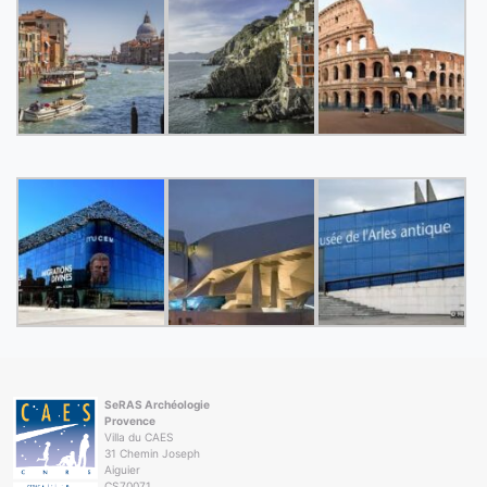
SeRAS Archéologie
Provence
Villa du CAES
31 Chemin Joseph
Aiguier
CS70071