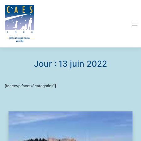
Skip
to
content
Jour :
13 juin 2022
[facetwp facet="categories"]