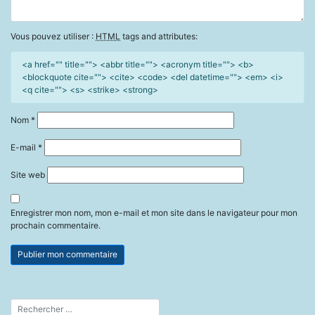
Vous pouvez utiliser :
HTML
tags and attributes:
<a href="" title=""> <abbr title=""> <acronym title=""> <b>
<blockquote cite=""> <cite> <code> <del datetime=""> <em> <i>
<q cite=""> <s> <strike> <strong>
Nom
*
E-mail
*
Site web
Enregistrer mon nom, mon e-mail et mon site dans le navigateur pour mon
prochain commentaire.