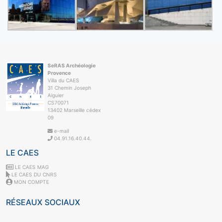
SeRAS Archéologie
Provence
Villa du CAES
31 Chemin Joseph
Aiguier
CS70071
13402 Marseille cédex
09
e-mail
04.91.16.40.44.
LE CAES
LE CAES MAG
LE CAES DU CNRS
MON COMPTE
RÉSEAUX SOCIAUX