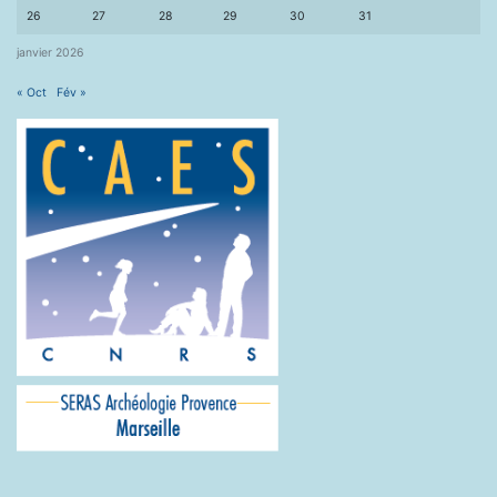
26
27
28
29
30
31
janvier 2026
« Oct
Fév »