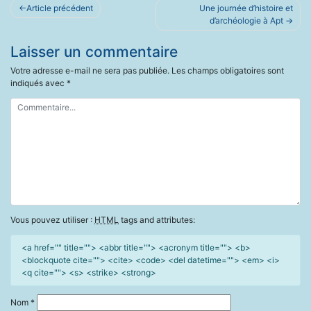
Navigation
Article précédent
Une journée d’histoire et
de
d’archéologie à Apt
l’article
Laisser un commentaire
Votre adresse e-mail ne sera pas publiée.
Les champs obligatoires sont
indiqués avec
*
Vous pouvez utiliser :
HTML
tags and attributes:
<a href="" title=""> <abbr title=""> <acronym title=""> <b>
<blockquote cite=""> <cite> <code> <del datetime=""> <em> <i>
<q cite=""> <s> <strike> <strong>
Nom
*