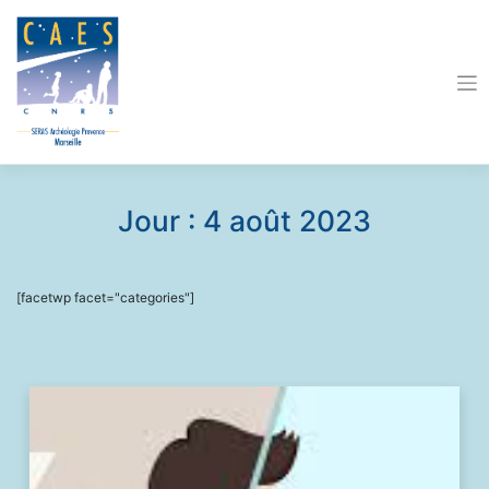
Skip
to
content
Jour :
4 août 2023
[facetwp facet="categories"]