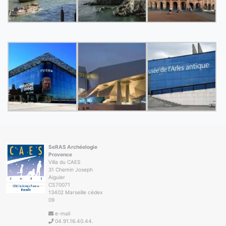
SeRAS Archéologie
Provence
Villa du CAES
31 Chemin Joseph
Aiguier
CS70071
13402 Marseille cédex
09
e-mail
04.91.16.40.44.