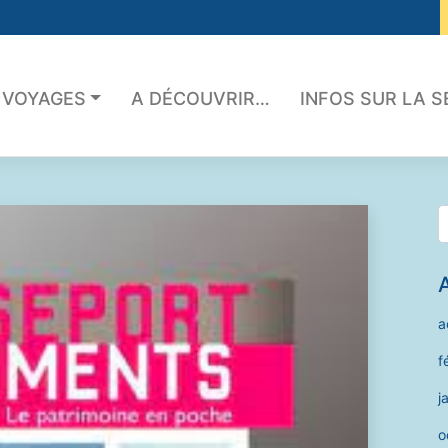
 VOYAGES
A DÉCOUVRIR…
INFOS SUR LA 
a
f
j
o