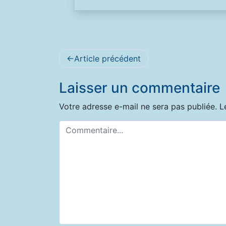
Navigation
Article précédent
de
Laisser un commentaire
l’article
Votre adresse e-mail ne sera pas publiée.
L