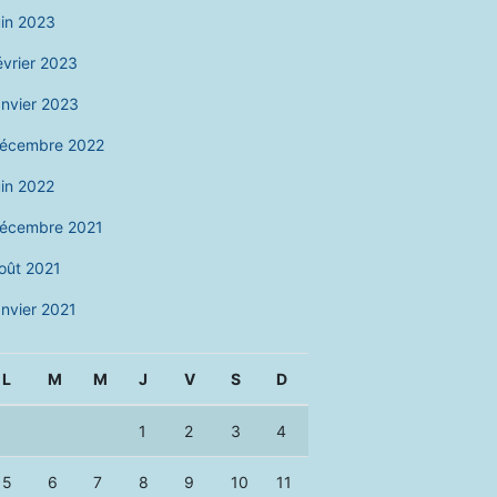
uin 2023
évrier 2023
anvier 2023
écembre 2022
uin 2022
écembre 2021
oût 2021
anvier 2021
L
M
M
J
V
S
D
1
2
3
4
5
6
7
8
9
10
11