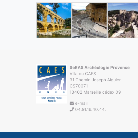
SeRAS Archéologie Provence
Villa du CAES
31 Chemin Joseph Aiguier
CS70071
13402 Marseille cédex 09
e-mail
04.91.16.40.44.