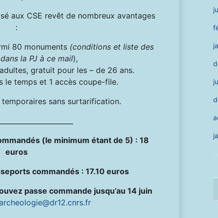
j
sé aux CSE revêt de nombreux avantages
:
f
j
parmi 80 monuments
(conditions et liste des
ans la PJ à ce mail
),
d
adultes, gratuit pour les – de 26 ans.
ns le temps et 1 accès coupe-file.
j
d
 temporaires sans surtarification.
a
______________________
j
commandés (le minimum étant de 5) : 18
euros
asseports commandés : 17.10 euros
 pouvez passe commande jusqu’au 14 juin
archeologie@dr12.cnrs.fr