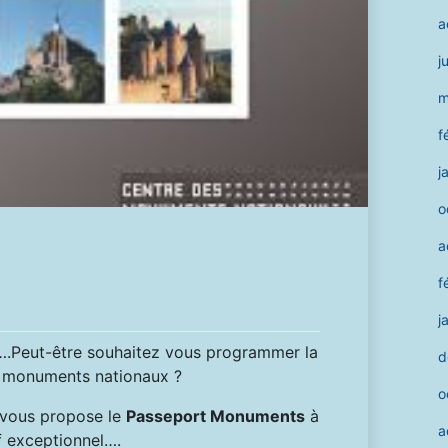
a
j
m
f
j
o
a
f
j
….Peut-être souhaitez vous programmer la
d
 monuments nationaux ?
o
 vous propose le
Passeport Monuments
à
a
if exceptionnel….