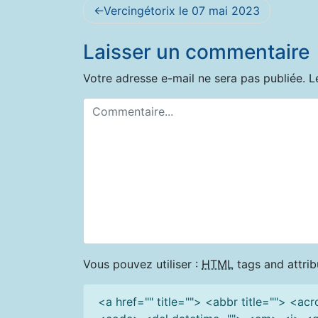
Navigation
Vercingétorix le 07 mai 2023
de
Laisser un commentaire
l’article
Votre adresse e-mail ne sera pas publiée.
L
Vous pouvez utiliser :
HTML
tags and attrib
<a href="" title=""> <abbr title=""> <a