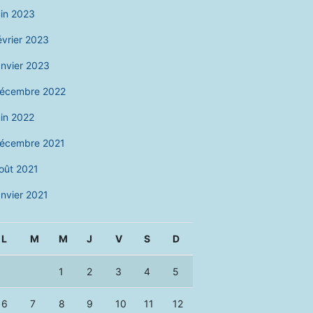
uin 2023
évrier 2023
anvier 2023
écembre 2022
uin 2022
écembre 2021
oût 2021
anvier 2021
L
M
M
J
V
S
D
1
2
3
4
5
6
7
8
9
10
11
12