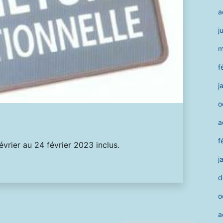
a
j
m
f
j
o
a
f
évrier au 24 février 2023 inclus.
j
d
o
a