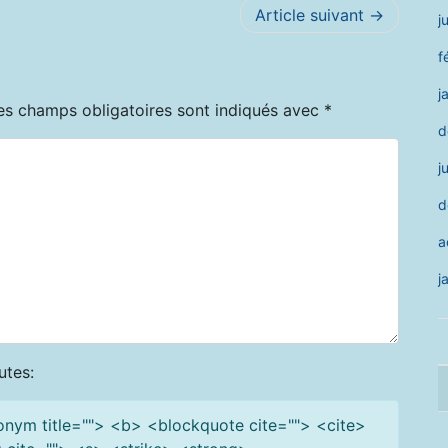
Article suivant
j
f
j
es champs obligatoires sont indiqués avec
*
d
j
d
a
j
utes:
cronym title=""> <b> <blockquote cite=""> <cite>