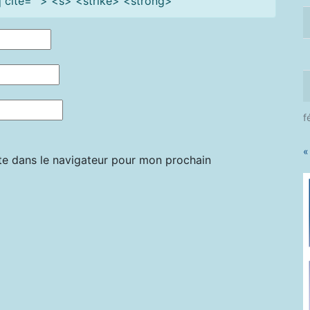
cite=""> <s> <strike> <strong>
f
«
te dans le navigateur pour mon prochain