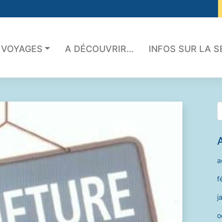
 VOYAGES
A DÉCOUVRIR…
INFOS SUR LA 
a
f
j
o