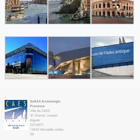
SeRAS Archéologie
Provence
Villa du CAES
31 Chemin Joseph
Aiguier
CS70071
13402 Marseille cédex
09