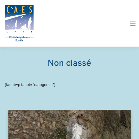
Skip
to
content
Non classé
[facetwp facet="categories"]