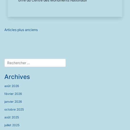
offre du Centre des Monuments Nationaux
Navigation
Articles plus anciens
des
articles
Archives
août 2026
février 2026
janvier 2026
octobre 2025
août 2025
juillet 2025